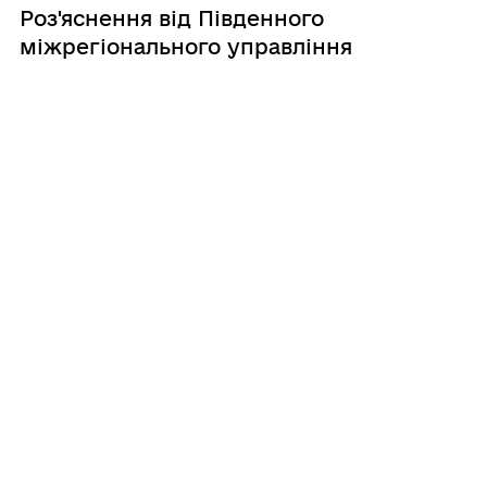
Роз'яснення від Південного
міжрегіонального управління
Міністерства юстиції
Громадське об’єднання — це добровільне
об’єднання фізичних осіб та/або юридичних
осіб приватного права для здійснення та
захисту прав і свобод, задоволення
суспільних, зокрема економічних,
соціальних, культурних, екологічних, та
інших ін ...
13.12.2024 15:34
Відповідаємо на популярні
запитання щодо свідоцтва про
народження в Дії
Електронне свідоцтво про народження — це
зручно й безпечно! Забудьте про паперові