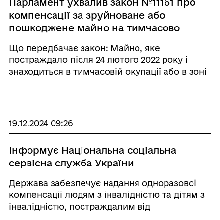
Парламент ухвалив закон №11161 про
компенсації за зруйноване або
пошкоджене майно на тимчасово
окупованих територіях чи в зонах
Що передбачає закон: Майно, яке
активних бойових дій. «За» - 292
постраждало після 24 лютого 2022 року і
голоси
знаходиться в тимчасовій окупації або в зоні
бойових дій, визнається знищеним, якщо
його обстеження неможливе. Таке майно
підлягає компенсації за програмою
«єВідновлення&raqu ...
19.12.2024 09:26
Інформує Національна соціальна
сервісна служба України
Держава забезпечує надання одноразової
компенсації людям з інвалідністю та дітям з
інвалідністю, постраждалим від
вибухонебезпечних предметів. Також цим