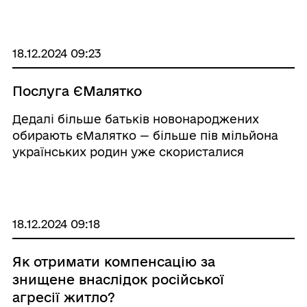
категоріям осіб призначається щорічна
допомога на оздоровлення. Для отримання
соціальних виплат пос ...
18.12.2024 09:23
Послуга ЄМалятко
Дедалі більше батьків новонароджених
обирають єМалятко — більше пів мільйона
українських родин уже скористалися
комплексною послугою Найбільше заяв
надходить з Київської, Дніпропетровської,
Львівської та Одеської областей, а
реєстрація народження ...
18.12.2024 09:18
Як отримати компенсацію за
знищене внаслідок російської
агресії житло?