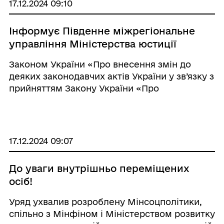
17.12.2024 09:10
Інформує Південне міжрегіональне
управління Міністерства юстиції
Законом України «Про внесення змін до
деяких законодавчих актів України у зв’язку з
прийняттям Закону України «Про
адміністративну процедуру» № 4017–IX (далі
— Закон № 4017–IX) внесено зміни, зокрема,
до Закону Ук ...
17.12.2024 09:07
До уваги внутрішньо переміщених
осіб!
Уряд ухвалив розроблену Мінсоцполітики,
спільно з Мінфіном і Міністерством розвитку