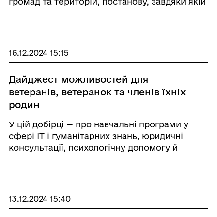
громад та територій, постанову, завдяки якій
15 млрд грн коштів з держбюджету буде
перерозподілено на програму
«єВідновлення» для ВПО. Мінсоцполітики
спряму ...
16.12.2024 15:15
Дайджест можливостей для
ветеранів, ветеранок та членів їхніх
родин
У цій добірці — про навчальні програми у
сфері IT і гуманітарних знань, юридичні
консультації, психологічну допомогу й
багато іншого. Користуйтеся самі та
розповідайте про ці можливості друзям і
знайомим. Міністерство у справах ветеранів
України ...
13.12.2024 15:40