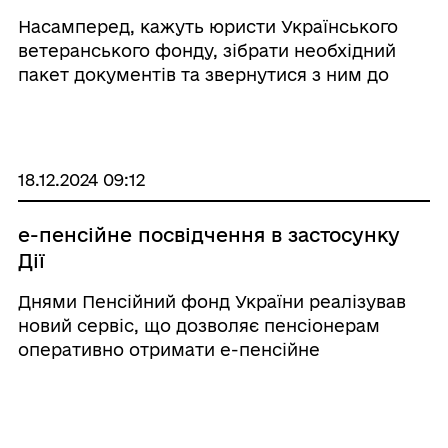
Насамперед, кажуть юристи Українського
ветеранського фонду, зібрати необхідний
пакет документів та звернутися з ним до
органів місцевого самоврядування, а в разі їх
відсутності — до військово-цивільних
адміністрацій за місцем розташування
житла. ...
18.12.2024 09:12
е-пенсійне посвідчення в застосунку
Дії
Днями Пенсійний фонд України реалізував
новий сервіс, що дозволяє пенсіонерам
оперативно отримати е-пенсійне
посвідчення, яке буде відображатись у
застосунку «Дія». «Е-пенсійне посвідчення –
це електронний документ, який підтвер ...