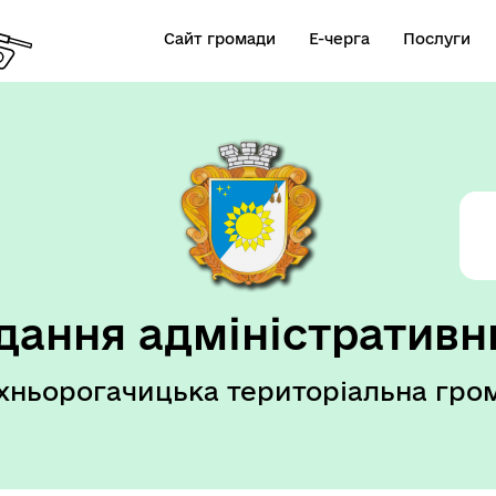
Сайт громади
Е-черга
Послуги
дання адміністративн
хньорогачицька територіальна гро