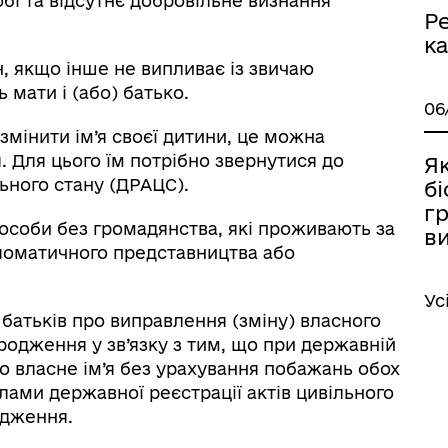
бі та відсутнє добровільне визнання
Ре
ка
, якщо інше не випливає із звичаю
 мати і (або) батько.
06
мінити ім’я своєї дитини, це можна
. Для цього їм потрібно звернутися до
Я
льного стану (ДРАЦС).
б
г
 особи без громадянства, які проживають за
ви
ломатичного представництва або
Ус
батьків про виправлення (зміну) власного
ародження у зв’язку з тим, що при державній
о власне ім’я без урахування побажань обох
ілами державної реєстрації актів цивільного
одження.