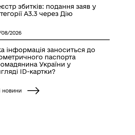
єстр збитків: подання заяв у
тегорії А3.3 через Дію
/08/2026
ка інформація заноситься до
іометричного паспорта
ромадянина України у
гляді ID-картки?
і новини