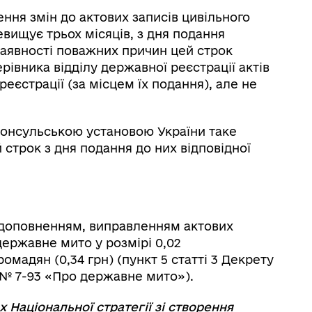
ння змін до актових записів цивільного
евищує трьох місяців, з дня подання
 наявності поважних причин цей строк
івника відділу державної реєстрації актів
еєстрації (за місцем їх подання), але не
онсульською установою України таке
строк з дня подання до них відповідної
ю, доповненням, виправленням актових
державне мито у розмірі 0,02
омадян (0,34 грн) (пункт 5 статті 3 Декрету
93 № 7-93 «Про державне мито»).
х Національної стратегії зі створення