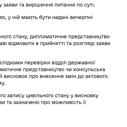
у заяви та вирішення питання по суті.
о, у ній мають бути надані вичерпні
льного стану, дипломатичне представництво
ві відмовити в прийнятті та розгляді заяви
аслідками перевірки відділ державної
ломатичне представництво чи консульська
й висновок про внесення змін до актового
му.
ого запису цивільного стану у висновку
ви та зазначено про можливість її