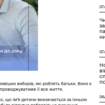
07
Ч
з
п
н
07
Но
в
сл
п
ивіших виборів, які роблять батьки. Воно є
проводжуватиме її все життя.
06
, що ім’я дитини визначається за їхньою