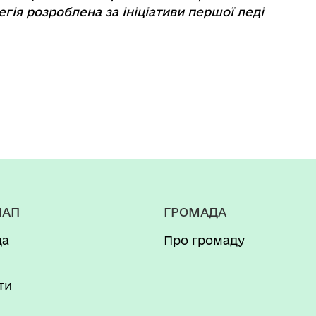
егія розроблена за ініціативи першої леді
НАП
ГРОМАДА
да
Про громаду
и
ти