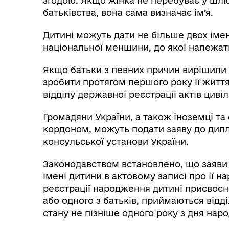
згодою. Якщо жінка не перебуває у шлю
батьківства, вона сама визначає ім’я.
Дитині можуть дати не більше двох імен
національної меншини, до якої належать
Якщо батьки з певних причин вирішили з
зробити протягом першого року її життя
відділу державної реєстрації актів циві
Громадяни України, а також іноземці та
кордоном, можуть подати заяву до дип
консульської установи України.
Законодавством встановлено, що заяви 
імені дитини в актовому записі про її н
реєстрації народження дитині присвоєн
або одного з батьків, приймаються відд
стану не пізніше одного року з дня нар