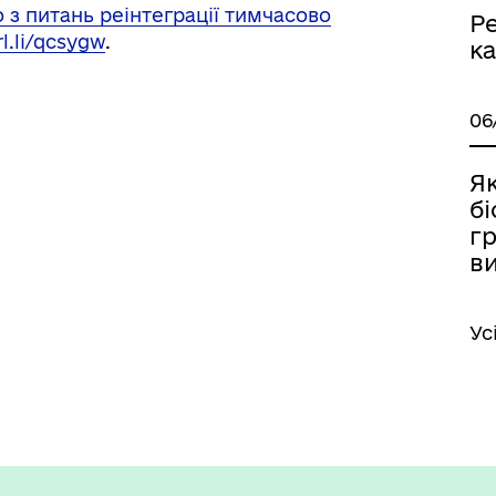
 з питань реінтеграції тимчасово
Ре
rl.li/qcsygw
.
ка
06
Я
б
г
ви
Ус