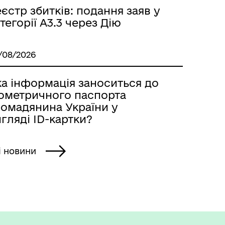
єстр збитків: подання заяв у
тегорії А3.3 через Дію
/08/2026
ка інформація заноситься до
іометричного паспорта
ромадянина України у
гляді ID-картки?
і новини