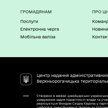
ГРОМАДЯНАМ
ПРО Ц
Послуги
Коман
Електронна черга
Новин
Мобільна валіза
Контак
Центр надання адміністративних
Верхньорогачицька територіаль
Створено в межах швейцарсько-українсько
урядування задля підзвітності влади та уча
реалізується Фондом Східна Європа у парт
цифрової трансформації України за підтри