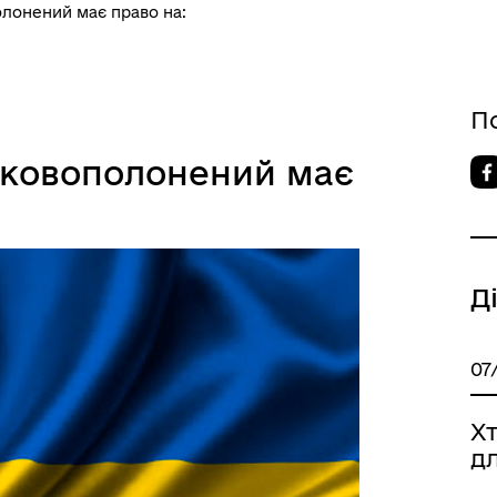
олонений має право на:
П
ськовополонений має
Д
07
Х
дл