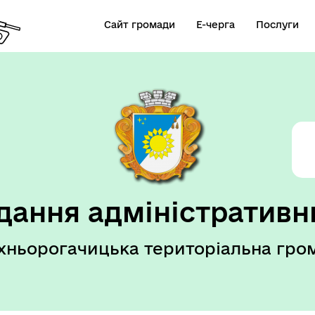
Сайт громади
Е-черга
Послуги
дання адміністративн
хньорогачицька територіальна гро