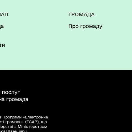
НАП
ГРОМАДА
да
Про громаду
и
ти
 послуг
на громада
ї Програми «Електронне
сті громади» (EGAP), що
нерстві з Міністерством
мки Швейцарії.