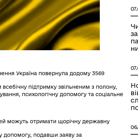
07
Ч
з
п
н
07
ення Україна повернула додому 3569
Но
всебічну підтримку звільненим з полону,
в
ування, психологічну допомогу та соціальне
сл
п
сімей можуть отримати щорічну державну
06
у допомогу, подавши заяву за