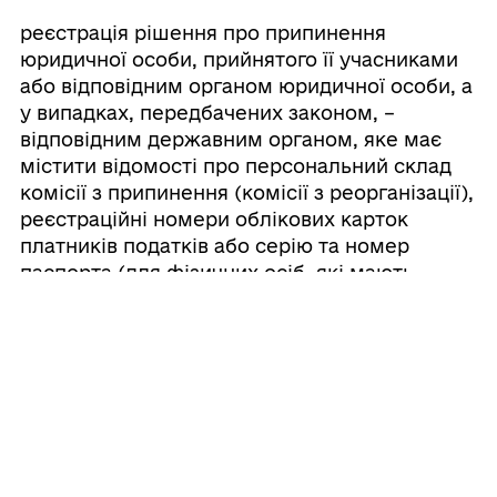
реєстрація рішення про припинення
юридичної особи, прийнятого її учасниками
або відповідним органом юридичної особи, а
у випадках, передбачених законом, –
відповідним державним органом, яке має
містити відомості про персональний склад
комісії з припинення (комісії з реорганізації),
реєстраційні номери облікових карток
платників податків або серію та номер
паспорта (для фізичних осіб, які мають
відмітку в паспорті про право здійснювати
платежі за серією та номером паспорта),
про порядок та строк заявлення
кредиторами своїх вимог (частина
одинадцята статті 17 Закону).
На
етапі для державної реєстрації