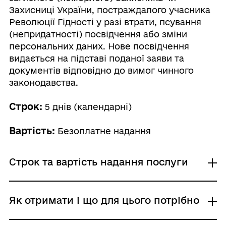
Захисниці України, постраждалого учасника
Революції Гідності у разі втрати, псування
(непридатності) посвідчення або зміни
персональних даних. Нове посвідчення
видається на підставі поданої заяви та
документів відповідно до вимог чинного
законодавства.
Строк:
5 днів (календарні)
Вартість:
Безоплатне надання
Строк та вартість надання послуги
Звичайне надання
Як отримати і що для цього потрібно
Адміністративний збір: Безоплатне надання /
0 UAH /