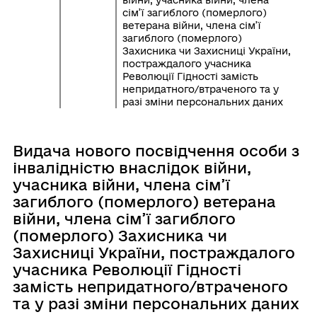
сім’ї загиблого (померлого)
ветерана війни, члена сім’ї
загиблого (померлого)
Захисника чи Захисниці України,
постраждалого учасника
Революції Гідності замість
непридатного/втраченого та у
разі зміни персональних даних
Видача нового посвідчення особи з
інвалідністю внаслідок війни,
учасника війни, члена сім’ї
загиблого (померлого) ветерана
війни, члена сім’ї загиблого
(померлого) Захисника чи
Захисниці України, постраждалого
учасника Революції Гідності
замість непридатного/втраченого
та у разі зміни персональних даних