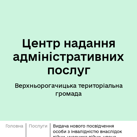
Центр надання
адміністративних
послуг
Верхньорогачицька територіальна
громада
Головна
Послуги
Видача нового посвідчення
особи з інвалідністю внаслідок
війни, учасника війни, члена