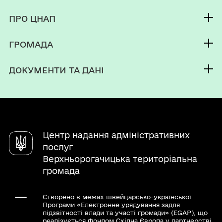
внаслідок бойових дій, терористичних актів,
Послуги
диверсій, спричинених військовою агресією
ПРО ЦНАП
Електронна черга
Російської Федерації
Команда
Мобільна валіза
ГРОМАДА
Новини
Про громаду
Контакти
ДОКУМЕНТИ ТА ДАНІ
Електронна приймальня
Центр надання адміністративних
послуг
Верхньорогачицька територіальна
громада
Створено в межах швейцарсько-української
Програми «Електронне урядування задля
підзвітності влади та участі громади» (EGAP), що
реалізується Фондом Східна Європа у партнерстві