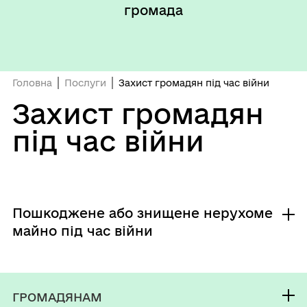
громада
Головна
Послуги
Захист громадян під час війни
Захист громадян
під час війни
Пошкоджене або знищене нерухоме
майно під час війни
Подання інформаційного повідомлення про
ГРОМАДЯНАМ
пошкоджене та знищене нерухоме майно