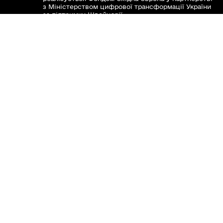
з Міністерством цифрової трансформації України
за підтримки Швейцарії.
Хочете такий сайт з чат-ботом для громади?
www.toolkit.in.ua
Весь контент доступний за ліцензією Creative
Commons Attribution 4.0 International license,
якщо не зазначено інше.
Наша громада у смартфоні:
Viber
Telegram